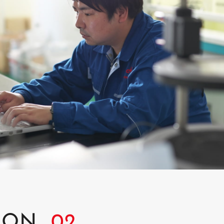
ION_
02