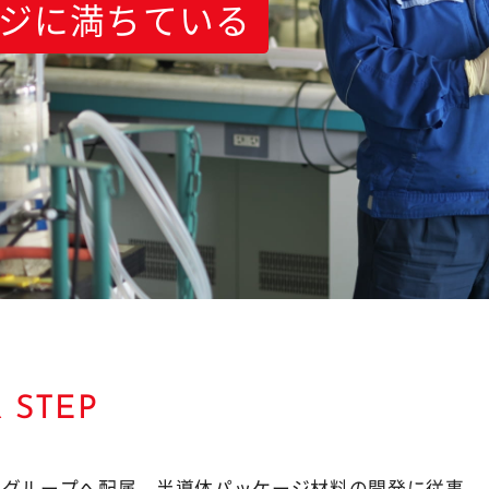
ジに満ちている
 STEP
４グループへ配属。半導体パッケージ材料の開発に従事。