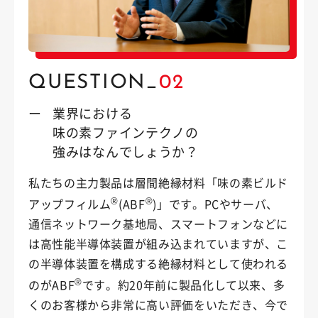
QUESTION_
02
ー
業界における
味の素ファインテクノの
強みは
なんでしょうか？
私たちの主力製品は層間絶縁材料「味の素ビルド
®
®
アップフィルム
(ABF
)」です。PCやサーバ、
通信ネットワーク基地局、スマートフォンなどに
は高性能半導体装置が組み込まれていますが、こ
の半導体装置を構成する絶縁材料として使われる
®
のがABF
です。約20年前に製品化して以来、多
くのお客様から非常に高い評価をいただき、今で