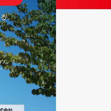
くる。
す人。​
。​