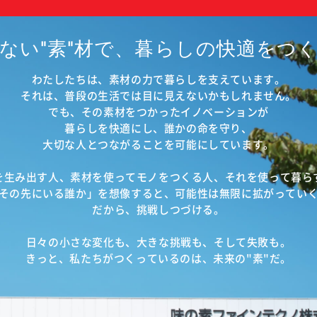
ない​"素"材で、
暮らしの​快適を​つ
​わたしたちは、​
素材の​力で​暮らしを​支えています。​
それは、​普段の​生活では​
目に​見えないかもしれません。​
でも、​その​素材を​つかった​イノベーションが​
暮らしを​快適にし、誰かの​命を​守り、​
大切な​人と​つながる​ことを​
可能に​しています。​
​生み出す人、​
素材を​使って​モノを​つくる​人、
​それを​使って​暮ら
その先に​いる​誰か」を​想像すると、
​可能性は​無限に​拡がっていく
だから、​挑戦しつづける。​
日々の​小さな​変化も、​大きな​挑戦も、
​そして​失敗も。​
きっと、​私た​ちがつくっているのは、
​未来の"​素"だ。​