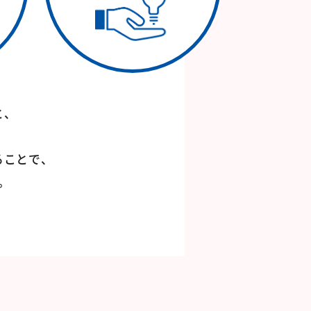
と、
。
ることで、
。