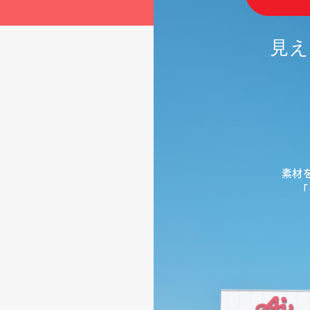
見え
素材を
「