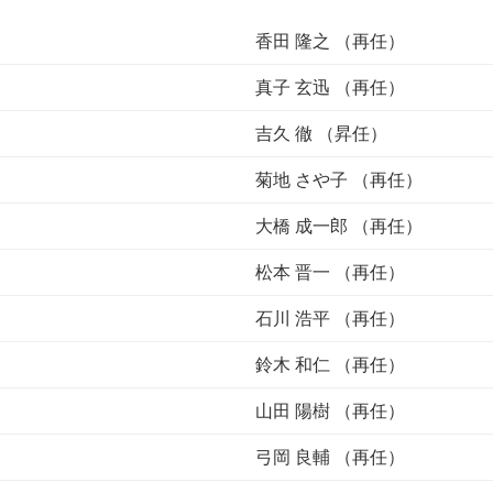
香田 隆之 （再任）
真子 玄迅 （再任）
吉久 徹 （昇任）
菊地 さや子 （再任）
大橋 成一郎 （再任）
松本 晋一 （再任）
石川 浩平 （再任）
鈴木 和仁 （再任）
山田 陽樹 （再任）
弓岡 良輔 （再任）