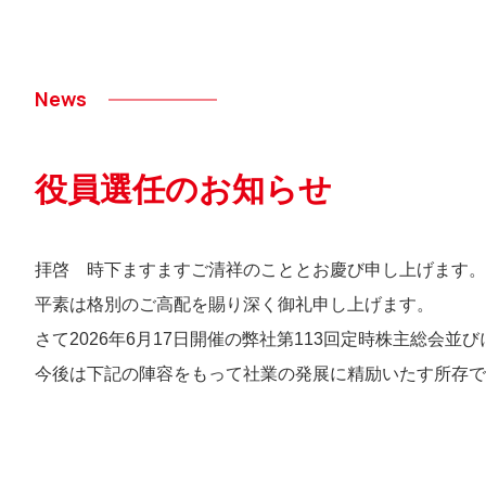
News
役員選任のお知らせ
拝啓 時下ますますご清祥のこととお慶び申し上げます。
平素は格別のご高配を賜り深く御礼申し上げます。
さて2026年6月17日開催の弊社第113回定時株主総
今後は下記の陣容をもって社業の発展に精励いたす所存