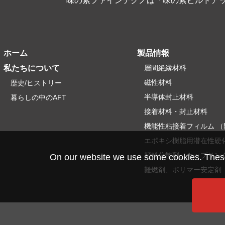
味の素ファインテクノは「味の素ビルドアッ
ホーム
製品情報
私たちについて
層間絶縁材料
磁性材料
歴史/ヒストリー
半導体封止材料
暮らしの中のAFT
接着材料・封止材料
機能性粘接着フィルム （
エポキシ樹脂用潜在性硬
顔料分散剤、カップリン
On our website we use some cookies. These a
難燃剤、ポリマー安定剤