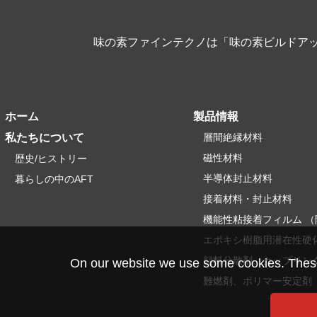
味の素ファインテクノは「味の素ビルドアッ
ホーム
製品情報
私たちについて
層間絶縁材料
磁性材料
歴史/ヒストリー
半導体封止材料
暮らしの中のAFT
接着材料・封止材料
機能性粘接着フィルム （
エポキシ樹脂用潜在性硬
顔料分散剤、カップリン
On our website we use some cookies. These a
難燃剤、ポリマー安定剤