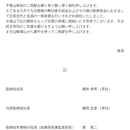
平素は格別のご高配を賜り有り難く厚く御礼申し上げます。
さて去る六月十九日開催の弊社株主総会およびその後の取締役会におきまし
て社長交代と役員の一部改選を行いそれぞれ就任いたしました。
今後は下記の陣容をもって社業の発展に精励いたす所存でございます。引き
続き倍旧のご支援を賜りますようお願い申し上げます。
まずは略儀ながら書中を持ってご挨拶を申し上げます。
敬具
記
取締役会長 櫻井 孝男 （昇任）
代表取締役社長 横田 忠彦 （昇任）
取締役常務執行役員（総務部長兼監査部長） 豊 英二