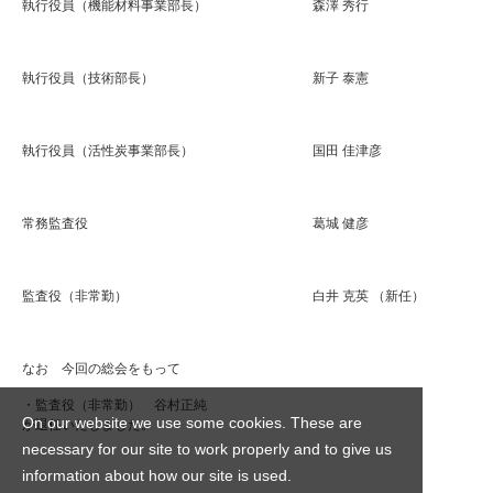
執行役員（機能材料事業部長） 森澤 秀行
執行役員（技術部長） 新子 泰憲
執行役員（活性炭事業部長） 国田 佳津彦
常務監査役 葛城 健彦
監査役（非常勤） 白井 克英 （新任）
なお 今回の総会をもって
・監査役（非常勤） 谷村正純
On our website we use some cookies. These are
が退任いたしました。
necessary for our site to work properly and to give us
information about how our site is used.